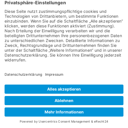
bestimmte Webseitenfunktionen ohne diese
nicht funktionieren würden (z. B. die
Warenkorbfunktion oder die Anzeige von Videos).
Andere Cookies können zur Auswertung des
Nutzerverhaltens oder zu Werbezwecken
verwendet werden.
Cookies, die zur Durchführung des elektronischen
Kommunikationsvorgangs, zur Bereitstellung
bestimmter, von Ihnen erwünschter Funktionen
(z. B. für die Warenkorbfunktion) oder zur
Optimierung der Website (z. B. Cookies zur
Messung des Webpublikums) erforderlich sind
(notwendige Cookies), werden auf Grundlage von
Art. 6 Abs. 1 lit. f DSGVO gespeichert, sofern keine
andere Rechtsgrundlage angegeben wird. Der
Websitebetreiber hat ein berechtigtes Interesse
an der Speicherung von notwendigen Cookies zur